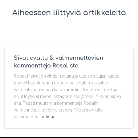
Aiheeseen liittyviä artikkeleita
Sivut avattu & valmennettavien
kommentteja Rosalista
Rosali.fi-sivut on vihdoin avattu ja uusien sivujen kautta
pääset tutustumaan Rosalin palveluihin sekä itse
valmentajaan vähän kattavammin. Rosalin valmentaja-
sivut löytyvät myös Instagramista @rosali.fi -tunnuksen
alta. Tässä muutamia kommentteja Rosalin
valmennettavilta referensseiksi ”Rosali on ollut
inspiraation
Lue lisää…