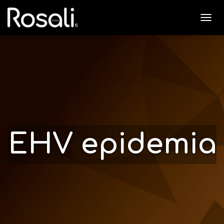
N
A
V
I
G
O
I
N
T
I
P
Ä
EHV epidemia
Ä
L
L
E
/
P
O
I
S