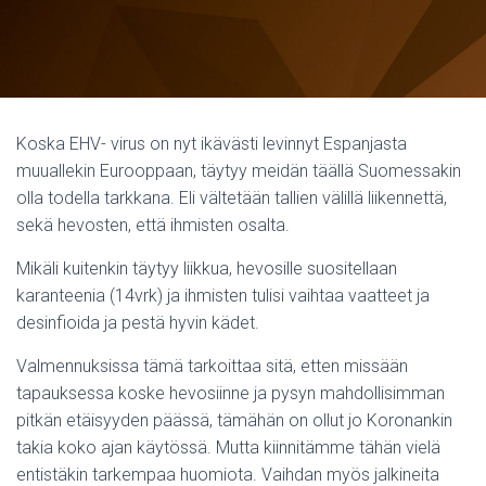
Koska EHV- virus on nyt ikävästi levinnyt Espanjasta
muuallekin Eurooppaan, täytyy meidän täällä Suomessakin
olla todella tarkkana. Eli vältetään tallien välillä liikennettä,
sekä hevosten, että ihmisten osalta.
Mikäli kuitenkin täytyy liikkua, hevosille suositellaan
karanteenia (14vrk) ja ihmisten tulisi vaihtaa vaatteet ja
desinfioida ja pestä hyvin kädet.
Valmennuksissa tämä tarkoittaa sitä, etten missään
tapauksessa koske hevosiinne ja pysyn mahdollisimman
pitkän etäisyyden päässä, tämähän on ollut jo Koronankin
takia koko ajan käytössä. Mutta kiinnitämme tähän vielä
entistäkin tarkempaa huomiota. Vaihdan myös jalkineita